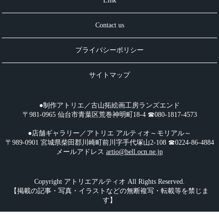
Link
Contact us
プライバシーポリシー
サイトマップ
●制作アトリエ／古山拓絵画工房ランズエンド
〒981-0965 仙台市青葉区荒巻神明町18-4 ☎︎080-1817-4573
●店舗ギャラリー／アトリエ アルティオ～モリアル～
〒989-0901 宮城県柴田郡川崎町前川字手代塚山2-108 ☎︎0224-86-4884
メールアドレス
artio@bell.ocn.ne.jp
Copyright アトリエアルティオ All Rights Reserved.
【掲載の記事・写真・イラストなどの無断複写・転載等を禁じま
す】