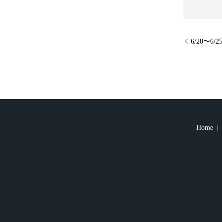
6/20〜6
Home