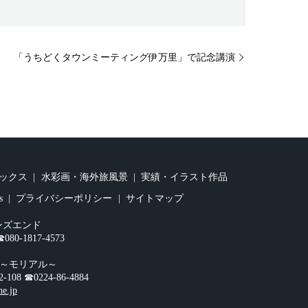
「うちどくタウンミーティング伊万里」で記念講演
ックス
水彩画・海外旅風景
実績・イラスト作品
s
プライバシーポリシー
サイトマップ
ンズエンド
0-1817-4573
オ～モリアル～
☎︎0224-86-4884
ne.jp