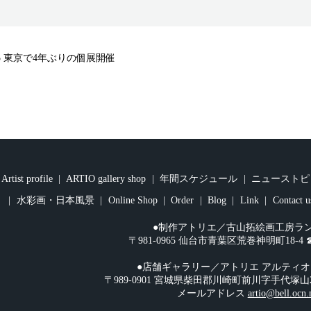
/25 東京で4年ぶりの個展開催
Artist profile
ARTIO gallery shop
年間スケジュール
ニューストピ
水彩画・日本風景
Online Shop
Order
Blog
Link
Contact u
●制作アトリエ／古山拓絵画工房ラ
〒981-0965 仙台市青葉区荒巻神明町18-4 ☎︎08
●店舗ギャラリー／アトリエ アルティ
〒989-0901 宮城県柴田郡川崎町前川字手代塚山2-108 
メールアドレス
artio@bell.ocn.