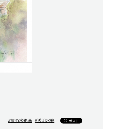
#旅の水彩画
#透明水彩