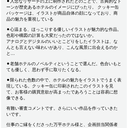
⚫︎入念なリサーチの上に制作されたとのことで、古典的なト
ーンが歴史あるホテルのイメージにぴったり。 クッキー缶
パッケージは、イラストが
商品自体の顔になっており、商
品の魅力を重視している
⚫︎
心温まる、ほっこりする優しいイラストが魅力的な作品。
色彩や構図の計算も大変だったのではないか。
アナログとデジタルのいいとこどりをしたイラストは、な
んとも言えない味わいがあり、こんな風景に出会えるのか
と…
⚫︎
老舗ホテルのノベルティということで選んだ。
色合いもと
ても優しく、思わず手に取りたくなる。
⚫︎
限られた色数の中で、ホテルの魅力をイラストでうまく表
現している。クッキー缶に印刷されたこのイラストを見
て、お客様の購買意欲が高まったであろうことは容易に想
像できる。
有難い審査コメントです。さらにいい作品を作っていきた
いです。
仕事のご縁をくださった万平ホテル様と、企画担当関係者