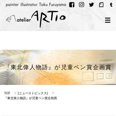
メ
『東北偉人物語』が児童ペン賞企画賞
TOP
[
ニューストピックス
]
『東北偉人物語』が児童ペン賞企画賞