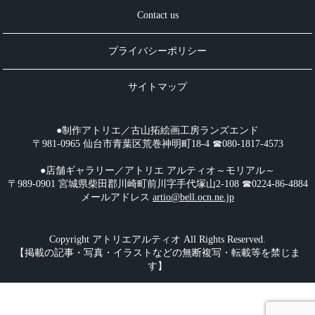
Contact us
プライバシーポリシー
サイトマップ
●制作アトリエ／古山拓絵画工房ランズエンド
〒981-0965 仙台市青葉区荒巻神明町18-4 ☎︎080-1817-4573
●店舗ギャラリー／アトリエ アルティオ～モリアル～
〒989-0901 宮城県柴田郡川崎町前川字手代塚山2-108 ☎︎0224-86-4884
メールアドレス
artio@bell.ocn.ne.jp
Copyright アトリエアルティオ All Rights Reserved.
【掲載の記事・写真・イラストなどの無断複写・転載等を禁じま
す】