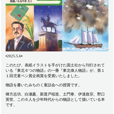
▪️2025.5.6▪️
このたび、表紙イラストを手がけた国土社から刊行されて
いる『東北６つの物語』の一冊『東北偉人物語』が、第１
１回児童ペン賞企画賞を受賞いたしました。
物語を書いたみちのく童話会への授賞です。
棟方志功、白瀬矗、新渡戸稲造、土門拳、伊達政宗、野口
英世。この６人を少年時代からの物語として描いている本
です。