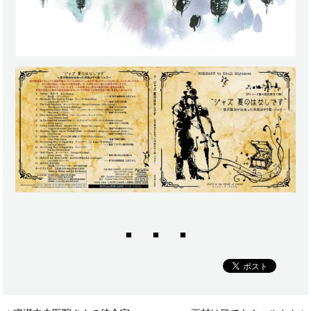
■ ■ ■