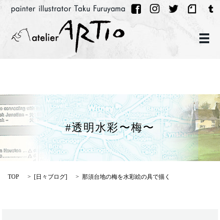
メ
#透明水彩〜梅〜
TOP
[
日々ブログ
]
那須台地の梅を水彩絵の具で描く